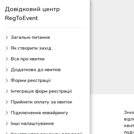
Довідковий центр
RegToEvent
Загальні питання
Як створити захід
Все про квитки
Додатково до квитків
Форми реєстрації
Інтеграція форм реєстрації
Прийняти оплату за квиток
Зниж
Підключення еквайрингу
відп
Інші налаштування
квит
поді