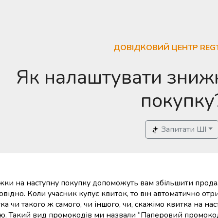
ДОВІДКОВИЙ ЦЕНТР REG
Як налаштувати знижк
покупку
Запитати ШІ
ки на наступну покупку допоможуть вам збільшити продажі 
овідно. Коли учасник купує квиток, то він автоматично о
ка чи такого ж самого, чи іншого, чи, скажімо квитка на на
ю. Такий вид промокодів ми назвали “Паперовий промокод