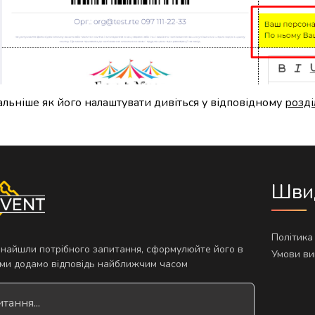
льніше як його налаштувати дивіться у відповідному
розді
Швид
Політика
знайшли потрібного запитання, сформулюйте його в
Умови ви
і ми додамо відповідь найближчим часом
тання...