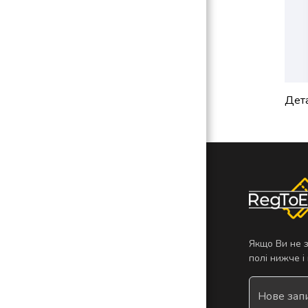
Дета
Якщо Ви не 
полі нижче 
Нове запи