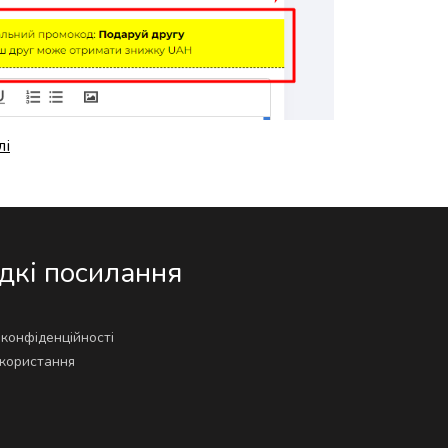
лі
кі посилання
 конфіденційності
користання