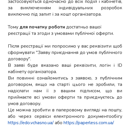
застосовуються одночасно до всіх подій і кабінетів,
за виключенням індивідуальних розробок
виключно під запит і за кошт організатора.
Тому
для початку роботи
достатньо ваш
ої
реєстрації та згоди з умовами публічної оферти.
Після реєстрації ми попросимо у вас реквізити щоб
сформувати "Заяву приєднання до умов публічного
договору".
В заяві буде вказано ваші реквізити, логін і ID
кабінету організатора.
Ви повинні ознайомитись з заявою, з публічним
договором, якщо на старті цього не зробили, та
надіслати нам її з вашим підписом, що ви
приймаєте всі умови оферти та приєднуєтесь до
умов договору.
Це можна зробити в паперовому вигляді на пошту,
або через сервіси електронного документообігу
https://edo.vchasno.ua/
або
https://paperless.com.ua/